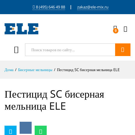
8 (495) 646 49 88
zakaz@ele-mix.ru
0
Войти
Поиск
Дома
/
Бисерные мельницы
/
Пестицид SC бисерная мельница ELE
Пестицид SC бисерная
мельница ELE