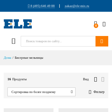
8 (495) 646 49 88
zakaz@ele-mix.ru
0
Войти
Поиск
Дома
/
Бисерные мельницы
16
Продукты
Вид
Фильтр
Сортировка по более позднему