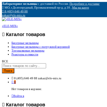
Лабораторное мельницы
с доставкой по России.
Подробнее о доставке
МО, г.Долгопрудный, Промышленный пр-д, д.10 ,
Мы на карте
8 (495) 646 49 88
zakaz@ele-mix.ru
«ELE-MIX»
Каталог товаров
Бисерные мельницы
Бисерные мельницы с погружной корзиной
Трехвалковые мельницы
Реакторы и емкости
ВСЕ
Поиск
8 (495) 646 49 88
zakaz@ele-mix.ru
0
Нет товаров в корзине.
Войти в
Каталог товаров